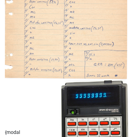
{modal