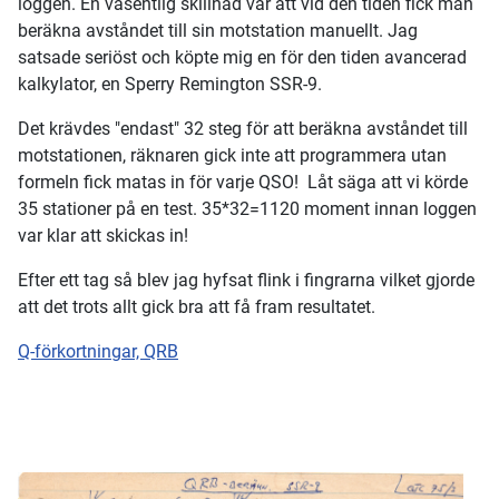
loggen. En väsentlig skillnad var att vid den tiden fick man
beräkna avståndet till sin motstation manuellt. Jag
satsade seriöst och köpte mig en för den tiden avancerad
kalkylator, en Sperry Remington SSR-9.
Det krävdes "endast" 32 steg för att beräkna avståndet till
motstationen, räknaren gick inte att programmera utan
formeln fick matas in för varje QSO! Låt säga att vi körde
35 stationer på en test. 35*32=1120 moment innan loggen
var klar att skickas in!
Efter ett tag så blev jag hyfsat flink i fingrarna vilket gjorde
att det trots allt gick bra att få fram resultatet.
Q-förkortningar, QRB