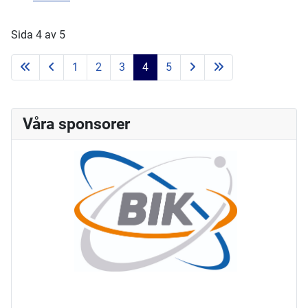
Sida 4 av 5
1
2
3
4
5
Våra sponsorer