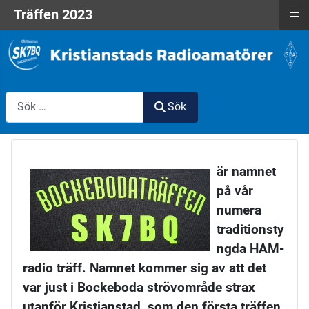
≡
Träffen 2023
Sök
Sök
är namnet
på vår
numera
traditionsty
ngda HAM-
radio träff. Namnet kommer sig av att det
var just i Bockeboda strövområde strax
utanför Kristianstad, som den första träffen