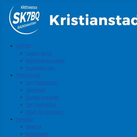
SK7BQ
Logga in/ut
Medlemsansökan
Kontakta oss
Föreningen
Om föreningen
Styrelsen
Övriga uppdrag
Om hemsidan
Stöd vår förening
Innehåll
Noterat
Reportage