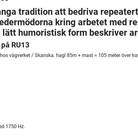
nga tradition att bedriva repeatert
edermödorna kring arbetet med rep
 lätt humoristisk form beskriver ar
Z på RU13
n hos vägverket / Skanska. hagl 85m + mast = 105 meter över ha
ed 1750 Hz.