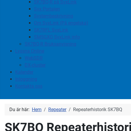
SK7BQ-R på SvxLink
Svx Portalen
Systembeskrivning
Om SvxLink (På engelska)
SK7RFL SvxLink
SM5GXQ SvxLink info
SK7BQ-R Bruksanvisning
Lyssna Online
WebSDR
DX-cluster
Kalender
Inloggning
Kontakta oss
Du är här:
Hem
Repeater
Repeaterhistorik SK7BQ
SK7BQ Repeaterhistor