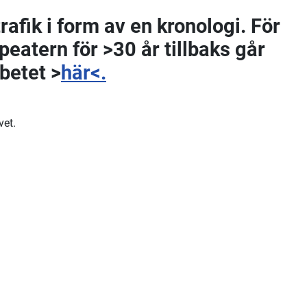
rafik i form av en kronologi. För
eatern för >30 år tillbaks går
betet >
här<.
vet.