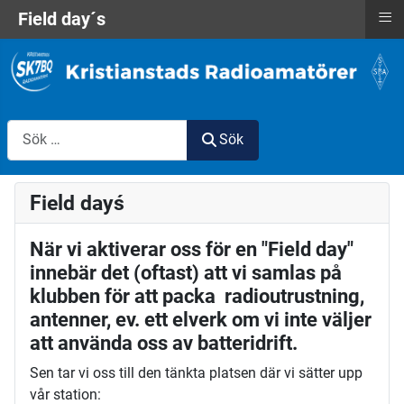
≡
Field day´s
Sök
Sök
Field dayś
När vi aktiverar oss för en "Field day"
innebär det (oftast) att vi samlas på
klubben för att packa radioutrustning,
antenner, ev. ett elverk om vi inte väljer
att använda oss av batteridrift.
Sen tar vi oss till den tänkta platsen där vi sätter upp
vår station: