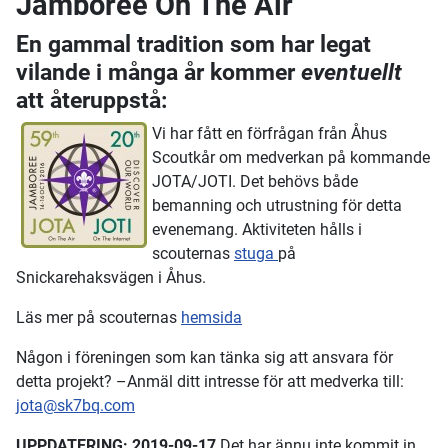
Jamboree On The Air
En gammal tradition som har legat
vilande i många år kommer
eventuellt
att återuppstå:
Vi har fått en förfrågan från Åhus
Scoutkår om medverkan på kommande
JOTA/JOTI. Det behövs både
bemanning och utrustning för detta
evenemang. Aktiviteten hålls i
scouternas
stuga
på
Snickarehaksvägen i Åhus.
Läs mer på scouternas
hemsida
Någon i föreningen som kan tänka sig att ansvara för
detta projekt? –Anmäl ditt intresse för att medverka till:
jota@sk7bq.com
UPPDATERING: 2019-09-17
Det har ännu inte kommit in