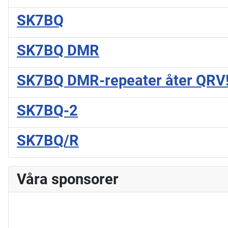
SK7BQ
SK7BQ DMR
SK7BQ DMR-repeater åter QRV
SK7BQ-2
SK7BQ/R
Våra sponsorer