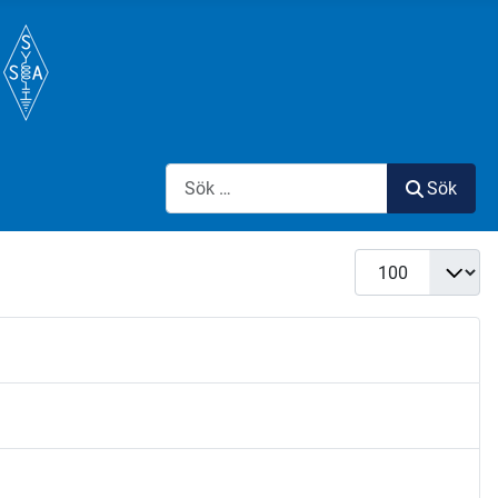
Sök
Sök
Visa #